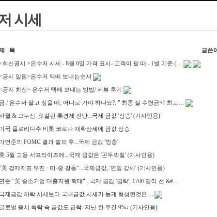
저 시세
제 목
글쓴
<최신공시 >은수저 시세 - 8월 6일 가격 표시- 고객이 팔 때 - 1벌 기준 (…
<공시 알림>은수저 택배 보내는순서
<공지 최신> 은수저 택배 보내는 방법/ 리뷰 후기
금 / 은수저 팔고 싶을 때, 어디로 가야 하나요?. " 최종 실 수령금액 최고…
파월 & 므누신, 엇갈린 美경제 진단...국제 금값 '상승' (기사인용)
미국 플로리다주 비롯 코로나 재확산세에 금값 상승
미연준의 FOMC 결과 발표 후...국제 금값 '껑충'
美 5월 고용 서프라이즈에...국제 금값은 '곤두박질' (기사인용)
"美 경제지표 부진 · 미-중 갈등"...국제금값, '연일 강세' (기사인용)
연준 "美 중소기업 대출지원 확대"...국제 금값 '급락', 1700 달러 선 &#…
국제금값 하락 시세보다 국내금값 시세가 높게 형성된것은....
글로벌 증시 폭락 속 금값도 급락..지난 한 주간 9%↓ (기사인용)