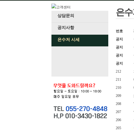
은수
상담문의
공지사항
번호
공지
은수저 시세
공지
공지
공지
212
211
210
209
208
207
206
205