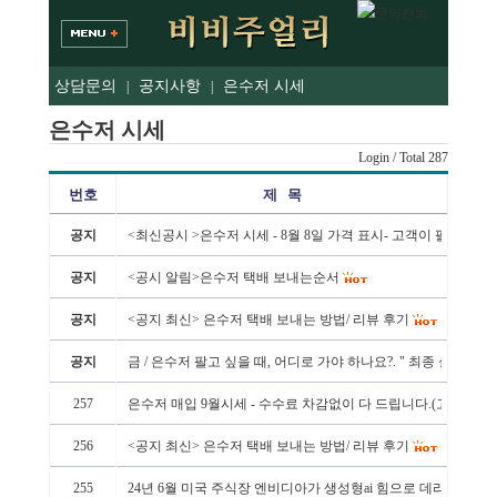
상담문의
공지사항
은수저 시세
|
|
은수저 시세
Login
/ Total 287
번호
제 목
공지
<최신공시 >은수저 시세 - 8월 8일 가격 표시- 고객이 팔 때 - 1벌
공지
<공시 알림>은수저 택배 보내는순서
공지
<공지 최신> 은수저 택배 보내는 방법/ 리뷰 후기
공지
금 / 은수저 팔고 싶을 때, 어디로 가야 하나요?. " 최종 실 수령
257
은수저 매입 9월시세 - 수수료 차감없이 다 드립니다.(고객이 팔 
256
<공지 최신> 은수저 택배 보내는 방법/ 리뷰 후기
255
24년 6월 미국 주식장 엔비디아가 생성형ai 힘으로 데리고 다닌다