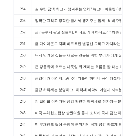
254
실 수령 금액 최고가 챙겨주는 업체? 뉴코아 아울렛 8층에 있습
253
정확한 그리고 정직한 금시세 챙겨주는 업체 - 비비주얼리 - 뉴
252
금 / 은수저 팔고 싶을 때, 어디로 가야 하나요?. " 최종 실 수령
251
금 다이아몬드 지폐 비트코인 별풍선 그리고 가치라는 암묵적 
250
내게 남겨진 것들은 새로운 것들을 위한 뿌리가 되게 살자
249
큰 강물위에 흐르는 나뭇잎 위 개미는 흐름을 잘 타는 지혜가 
248
금값이 왜 이러지…중국이 싹쓸이 하더니 공식 깨졌다 [기사인용
247
금값 하락세는 분명하고...하락세 바닥이 어딜지 지켜볼 타임.
246
긴 갤리를 이어가던 금값 확연한 하락세로 전환되는 분위기... 
245
미국 부채한도협상 상원의원 통과 소식에 국제 금값 하락세로 돌아
244
미 부채한도 협상 긍정적 분위기에 국제 금값 빠르게 하향 안정화