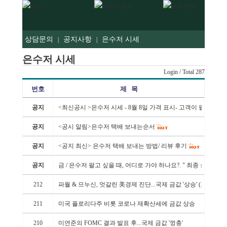
상담문의
공지사항
은수저 시세
|
|
은수저 시세
Login
/ Total 287
번호
제 목
공지
<최신공시 >은수저 시세 - 8월 8일 가격 표시- 고객이 팔 때 - 1벌
공지
<공시 알림>은수저 택배 보내는순서
공지
<공지 최신> 은수저 택배 보내는 방법/ 리뷰 후기
공지
금 / 은수저 팔고 싶을 때, 어디로 가야 하나요?. " 최종 실 수령
212
파월 & 므누신, 엇갈린 美경제 진단...국제 금값 '상승' (기사인용)
211
미국 플로리다주 비롯 코로나 재확산세에 금값 상승
210
미연준의 FOMC 결과 발표 후...국제 금값 '껑충'