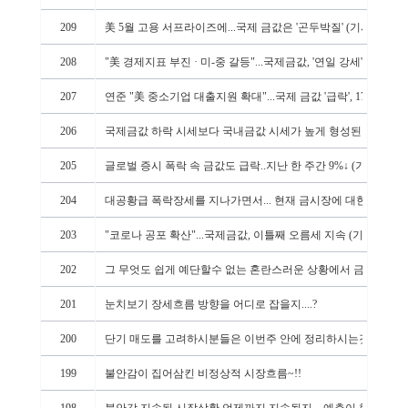
209
美 5월 고용 서프라이즈에...국제 금값은 '곤두박질' (기사인용)
208
"美 경제지표 부진 · 미-중 갈등"...국제금값, '연일 강세' (기사인
207
연준 "美 중소기업 대출지원 확대"...국제 금값 '급락', 1700 달러 
206
국제금값 하락 시세보다 국내금값 시세가 높게 형성된것은....
205
글로벌 증시 폭락 속 금값도 급락..지난 한 주간 9%↓ (기사인용)
204
대공황급 폭락장세를 지나가면서... 현재 금시장에 대한 사견
203
"코로나 공포 확산"...국제금값, 이틀째 오름세 지속 (기사인용)
202
그 무엇도 쉽게 예단할수 없는 혼란스러운 상황에서 금시장의 
201
눈치보기 장세흐름 방향을 어디로 잡을지....?
200
단기 매도를 고려하시분들은 이번주 안에 정리하시는것도 좋을
199
불안감이 집어삼킨 비정상적 시장흐름~!!