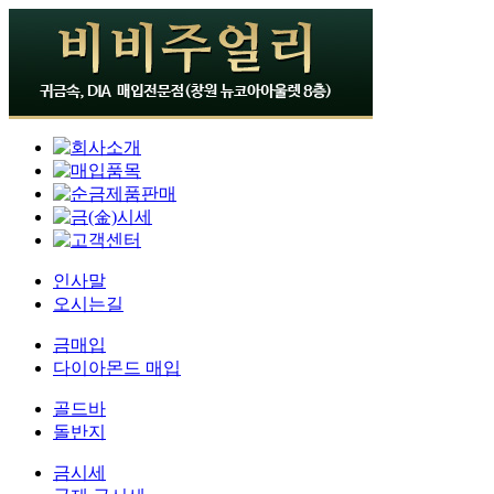
인사말
오시는길
금매입
다이아몬드 매입
골드바
돌반지
금시세