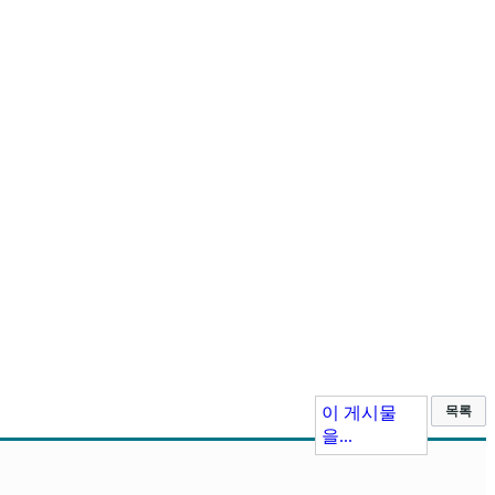
이 게시물
목록
을...