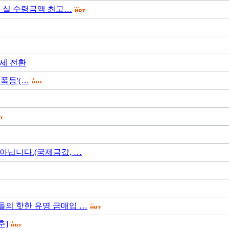
최종 실 수령금액 최고…
락세 전환
'폭등'(…
아닙니다.(국제금값, …
들의 핫한 유명 금매입 …
춘]