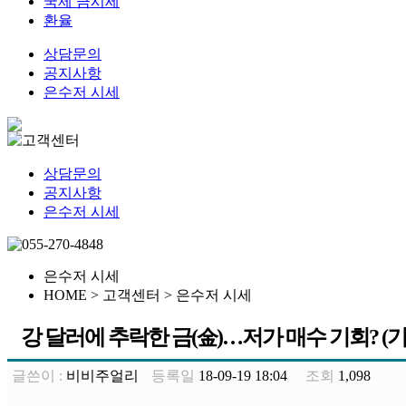
국제 금시세
환율
상담문의
공지사항
은수저 시세
상담문의
공지사항
은수저 시세
은수저 시세
HOME > 고객센터 >
은수저 시세
강 달러에 추락한 금(金)…저가 매수 기회? (
글쓴이 :
비비주얼리
등록일
18-09-19 18:04
조회
1,098