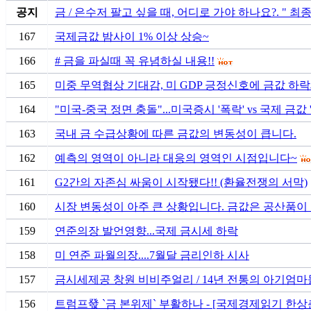
공지
금 / 은수저 팔고 싶을 때, 어디로 가야 하나요?. " 
167
국제금값 밤사이 1% 이상 상승~
166
# 금을 파실때 꼭 유념하실 내용!!
165
미중 무역협상 기대감, 미 GDP 긍정신호에 금값 하
164
"미국-중국 정면 충돌"...미국증시 '폭락' vs 국제 금값 
163
국내 금 수급상황에 따른 금값의 변동성이 큽니다.
162
예측의 영역이 아니라 대응의 영역인 시점입니다~
161
G2간의 자존심 싸움이 시작됐다!! (환율전쟁의 서막)
160
시장 변동성이 아주 큰 상황입니다. 금값은 공산품이 
159
연준의장 발언영향...국제 금시세 하락
158
미 연준 파월의장....7월달 금리인하 시사
157
금시세제공 창원 비비주얼리 / 14년 전통의 아기엄마
156
트럼프發 `금 본위제` 부활하나 - [국제경제읽기 한상