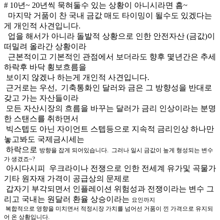
# 10년~ 20년씩 묵혀둘수 있는 상황이 아니시라면 흠~
마지막 거품이 찬 국내 금값 매도 타이밍이 될수도 있겠다는
게 개인적 사견입니다.
업을 해서가 아니라 돌발적 상황으로 인한 안전자산 (금값)이
떠밀려 올라간 상황이라
근본적이고 기본적인 관점에서 보더라도 향후 몇년간은 추세
하락후 바닥 횡보흐름을
보이지 않겠나 하는게 개인적 사견입니다.
근거로는 우선, 기축통화인 달러와 금은 그 방향성을 반대로
갖고 가는 자산들이라
모든 자산시장의 흐름을 바꾸는 달러가 금리 인상이라는 분명
한 스탠스를 취하면서
빅스텝도 아닌 자이언트 스텝등으로 지속적 금리인상 하나만
놓고봐도 국제금시세는
하락으로
방향을 잡게 되어있습니다. 그러나 일시 금값이 높게 형성되는 변수
가 생겼죠~?
아시다시피 우크라이나 전쟁으로 인한 전세계 유가및 곡물가
기타 원자재 가격이 공급상의 문제로
갑자기 부각되면서 인플레이션 위험성과 전쟁이라는 변수 그
리고 국내는 원달러 환율 상승이라는
요인까지
복합적으로 영향을 미치면서 적정시장 가치를 넘어선 거품이 낀 가격으로 유지되
어 온 상황입니다.