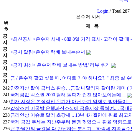
Login
/ Total 287
은수저 시세
번
제 목
호
공
<최신공시 >은수저 시세 - 8월 8일 가격 표시- 고객이 팔 때 -
지
공
<공시 알림>은수저 택배 보내는순서
지
공
<공지 최신> 은수저 택배 보내는 방법/ 리뷰 후기
지
공
금 / 은수저 팔고 싶을 때, 어디로 가야 하나요?. " 최종 실
지
242
안전자산 팔아 곱버스 환승…금값 내달리자 갈아탄 개미 ( 
241
국제금값 박스권 2000 달러 돌파가 쉽진 않아보이는데....
240
현재 시장은 본질적인 위기가 아닌 단기 악재로 받아들이는
239
갑작스런 미국발 은행파산소식에 금융시장 들썩여.... 국내
238
금리인상 이슈로 달러 초강세... 13년 4개월만에 환율 최고
237
국제 금값 추세는 지난주부터 분명 꺾였으나 환율 영향으로
236
근 한달간의 금값을 다 반납하는 분위기... 하락세 지속될수