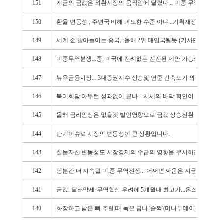
151
지금의 금값은 외환시장의 움직임에 달렸다... 미중 무역분쟁의
150
환율 변동성 , 주변국 비해 과도한 수준 아냐...기획재정부 차관 
149
세계 金 빨아들이는 중국...올해 2위 매입국될듯 (기사인용)
148
미중무역분쟁...중, 미국에 전례없는 진전된 제안 가능성에 다우
147
뉴욕금융시장... 3대증권지수 상승및 연준 긴축포기 의사표현에
146
북미회담 아무런 성과없이 끝나... 시세의 바닥 확인이 중요한 
145
올해 금리인상은 없을것 발언영향으로 금값 상승전환
144
단기이슈로 시장의 변동성이 큰 상황입니다.
143
실물자산 변동성도 시장경제의 수급의 영향을 무시하진 못한다 (
142
당분간 더 지속될 미,중 무역전쟁... 어쩌면 싸움은 지금부터??
141
금값, 달러약세·무역협상 우려에 5개월내 최고가...온스당, 0.6
140
화장하고 남은 뼈 추릴 때 녹은 금니 '슬쩍'(머니투데이)