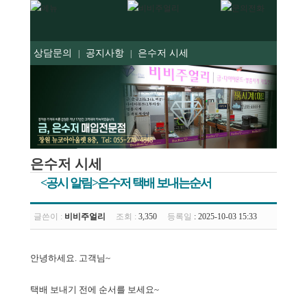
상담문의
공지사항
은수저 시세
|
|
은수저 시세
<공시 알림>은수저 택배 보내는순서
글쓴이 :
비비주얼리
조회 :
3,350
등록일
: 2025-10-03 15:33
안녕하세요. 고객님~
택배 보내기 전에 순서를 보세요~