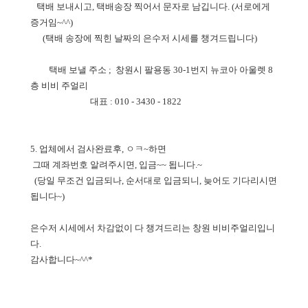
택배 보내시고, 택배송장 찍어서 문자로 남깁니다. (서로에게
증거임~^^)
(택배 송장에 찍힌 날짜의 은수저 시세를 챙겨드립니다)
택배 보낼 주소 ; 창원시 팔용동 30-1번지 뉴코아 아울렛 8
층 비비 주얼리
대표 : 010 - 3430 - 1822
5. 업체에서 검사완료후, ㅇㅋ~하면
그때 계좌번호 알려주시면, 입금~~ 됩니다.~
(당일 무조건 입금되나, 순서대로 입금되니, 늦어도 기다리시면
됩니다~)
은수저 시세에서 차감없이 다 챙겨드리는 창원 비비주얼리입니
다.
감사합니다~^^*