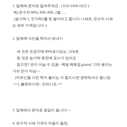
1. 업체에 문자로 알려주세요. ( 010-3430-1822 )
예) 은수저 99%, 900, 800, 2벌 , ,,
(숟가락 1, 젓가락2를 한 벌이라고 합니다.=1세트, 은수저 시세
는 세트 가격입니다~)
2. 업체에 사진을 찍어서 보내기
새 것은 포장지에 99%표시있는 그대로
헌 것은 숟가락 뒷면에 표시가 있어요
없으면? 은이 아닐 수 있음~ 백동,백화점,plated..기타 용어는
거의 은이 아님~~
(어르신들 사진 찍어 올리는 거 힘드시면 생략하셔도 됩니당
~^^). 불편하시면~ 안되시죠~^^
3. 업체에서 문자로 응답이 옵니다~~
4. 은수저 시세 가격이 마음이 들면,