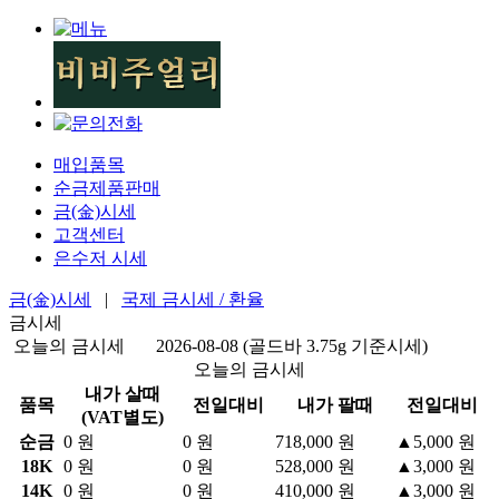
매입품목
순금제품판매
금(金)시세
고객센터
은수저 시세
금(金)시세
|
국제 금시세 / 환율
금시세
오늘의 금시세
2026-08-08 (골드바 3.75g 기준시세)
오늘의 금시세
내가 살때
품목
전일대비
내가 팔때
전일대비
(VAT별도)
순금
0 원
0 원
718,000 원
▲
5,000 원
18K
0 원
0 원
528,000 원
▲
3,000 원
14K
0 원
0 원
410,000 원
▲
3,000 원