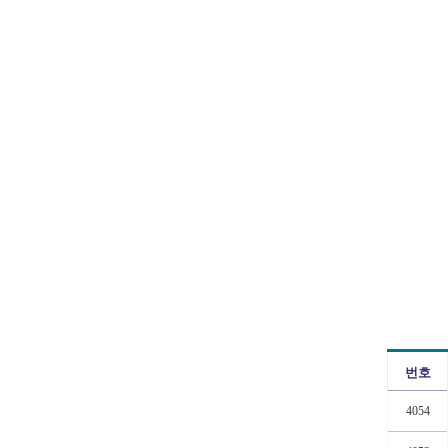
번호
4054