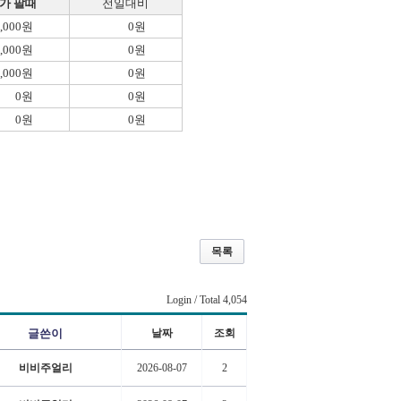
가 팔때
전일대비
9,000원
0원
3,000원
0원
1,000원
0원
0원
0원
0원
0원
목록
Login
/ Total 4,054
글쓴이
날짜
조회
비비주얼리
2026-08-07
2