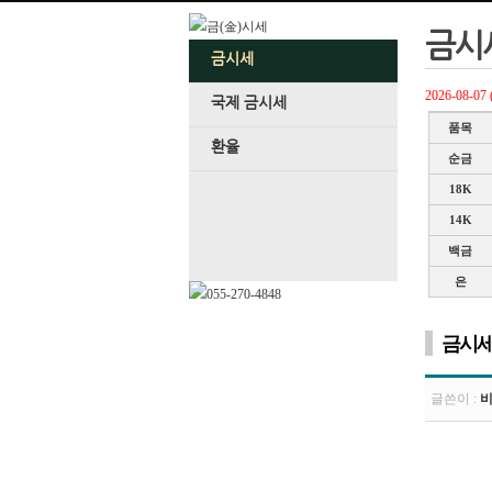
금시
금시세
2026-08-
국제 금시세
품목
환율
순금
18K
14K
백금
은
금시
글쓴이 :