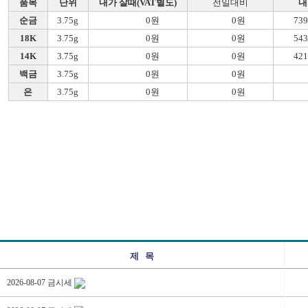
품목
단위
내가 살때(VAT별도)
전일대비
내
순금
3.75g
0원
0원
73
18K
3.75g
0원
0원
54
14K
3.75g
0원
0원
42
백금
3.75g
0원
0원
은
3.75g
0원
0원
제 목
2026-08-07 금시세