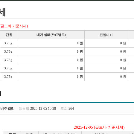
세
07 (골드바 기준시세)
단위
내가 살때(VAT별도)
전일대비
3.75g
0 원
0 원
3.75g
0 원
0 원
3.75g
0 원
0 원
3.75g
0 원
0 원
3.75g
0 원
0 원
세
비비주얼리
등록일
2025-12-05 10:28
조회
264
2025-12-05 (골드바 기준시세)