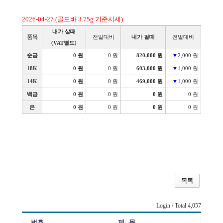
2026-04-27 (골드바 3.75g 기준시세)
내가 살때
품목
전일대비
내가 팔때
전일대비
(VAT별도)
순금
0 원
0 원
820,000 원
▼
2,000 원
18K
0 원
0 원
603,000 원
▼
1,000 원
14K
0 원
0 원
469,000 원
▼
1,000 원
백금
0 원
0 원
0 원
0 원
은
0 원
0 원
0 원
0 원
목록
Login
/ Total 4,057
번호
제 목