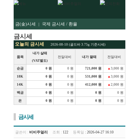
금(金)시세
국제 금시세 / 환율
|
금시세
오늘의 금시세
2026-08-10 (골드바 3.75g 기준시세)
내가 살때
품목
전일대비
내가 팔때
전일대비
(VAT별도)
순금
0 원
0 원
721,000 원
▲
3,000 원
18K
0 원
0 원
531,000 원
▲
3,000 원
14K
0 원
0 원
412,000 원
▲
2,000 원
백금
0 원
0 원
0 원
0 원
은
0 원
0 원
0 원
0 원
금시세
글쓴이 :
비비주얼리
조회 :
122
등록일
: 2026-04-27 16:10